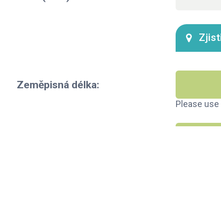
Zjis
Zeměpisná délka:
Please use 
Zeměpisná šířka:
Please use 
Dalš