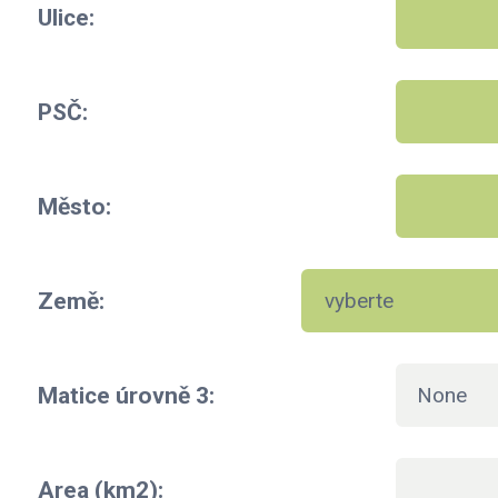
Ulice:
PSČ:
Město:
Země:
Matice úrovně 3:
None
Area (km2):